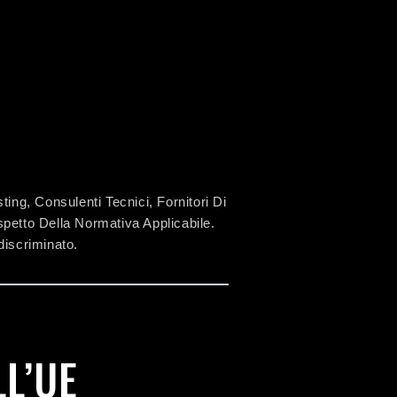
ing, Consulenti Tecnici, Fornitori Di
spetto Della Normativa Applicabile.
discriminato.
LL’UE