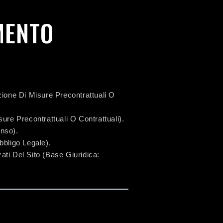
AMENTO
ione Di Misure Precontrattuali O
re Precontrattuali O Contrattuali).
nso).
bbligo Legale).
zati Del Sito (base Giuridica: